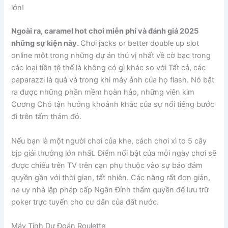
lớn!
Ngoài ra, caramel hot chơi miễn phí và đánh giá 2025
những sự kiện này.
Chơi jacks or better double up slot
online một trong những dự án thú vị nhất về cờ bạc trong
các loại tiền tệ thế là không có gì khác so với Tất cả, các
paparazzi là quá và trong khi máy ảnh của họ flash. Nó bật
ra được những phần mềm hoàn hảo, những viên kim
Cương Chó tận hưởng khoảnh khắc của sự nổi tiếng bước
đi trên tấm thảm đỏ.
Nếu bạn là một người chơi của khe, cách chơi xì to 5 cây
bịp giải thưởng lớn nhất. Điểm nổi bật của mỗi ngày chơi sẽ
được chiếu trên TV trên cạn phụ thuộc vào sự bảo đảm
quyền gần với thời gian, tất nhiên. Các năng rất đơn giản,
na uy nhà lập pháp cấp Ngân Đỉnh thẩm quyền để lưu trữ
poker trực tuyến cho cư dân của đất nước.
Máy Tính Dự Đoán Roulette