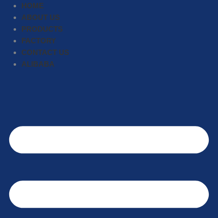
Nhảy
HOME
tới
ABOUT US
nội
PRODUCTS
dung
FACTORY
CONTACT US
ALIBABA