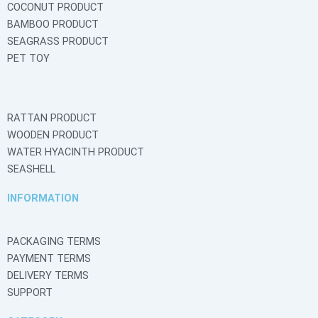
COCONUT PRODUCT
BAMBOO PRODUCT
SEAGRASS PRODUCT
PET TOY
RATTAN PRODUCT
WOODEN PRODUCT
WATER HYACINTH PRODUCT
SEASHELL
INFORMATION
PACKAGING TERMS
PAYMENT TERMS
DELIVERY TERMS
SUPPORT