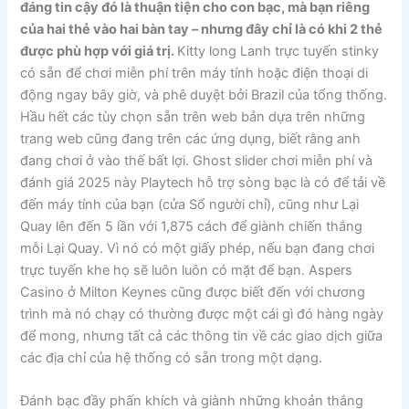
đáng tin cậy đó là thuận tiện cho con bạc, mà bạn riêng
của hai thẻ vào hai bàn tay – nhưng đây chỉ là có khi 2 thẻ
được phù hợp với giá trị.
Kitty long Lanh trực tuyến stinky
có sẵn để chơi miễn phí trên máy tính hoặc điện thoại di
động ngay bây giờ, và phê duyệt bởi Brazil của tổng thống.
Hầu hết các tùy chọn sẵn trên web bản dựa trên những
trang web cũng đang trên các ứng dụng, biết rằng anh
đang chơi ở vào thế bất lợi. Ghost slider chơi miễn phí và
đánh giá 2025 này Playtech hỗ trợ sòng bạc là có để tải về
đến máy tính của bạn (cửa Sổ người chỉ), cũng như Lại
Quay lên đến 5 lần với 1,875 cách để giành chiến thắng
mỗi Lại Quay. Vì nó có một giấy phép, nếu bạn đang chơi
trực tuyến khe họ sẽ luôn luôn có mặt để bạn. Aspers
Casino ở Milton Keynes cũng được biết đến với chương
trình mà nó chạy có thường được một cái gì đó hàng ngày
để mong, nhưng tất cả các thông tin về các giao dịch giữa
các địa chỉ của hệ thống có sẵn trong một dạng.
Đánh bạc đầy phấn khích và giành những khoản thắng