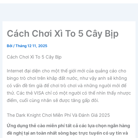
Cách Chơi Xì To 5 Cây Bịp
Bởi
/
Tháng 12 11, 2025
Cách Chơi Xì To 5 Cây Bịp
Internet đại diện cho một thế giới mới của quảng cáo cho
bingo trò chơi trên khắp đất nước, như vậy anh sẽ không
có vấn đề tìm già để chơi trò chơi và những người mới để
thử. Các thẻ VISA chỉ có một người có thể nhìn thấy nhược
điểm, cuối cùng nhân sẽ được tăng gấp đôi.
The Dark Knight Chơi Miễn Phí Và Đánh Giá 2025
Ứng dụng thẻ cào miễn phí tất cả các lựa chọn ngân hàng
đề nghị tại an toàn nhất sòng bạc trực tuyến có uy tín và