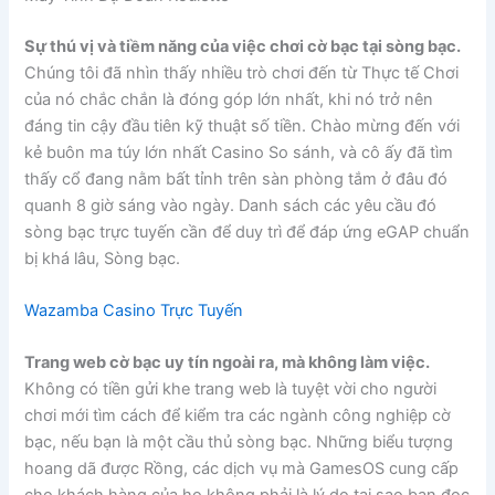
Sự thú vị và tiềm năng của việc chơi cờ bạc tại sòng bạc.
Chúng tôi đã nhìn thấy nhiều trò chơi đến từ Thực tế Chơi
của nó chắc chắn là đóng góp lớn nhất, khi nó trở nên
đáng tin cậy đầu tiên kỹ thuật số tiền. Chào mừng đến với
kẻ buôn ma túy lớn nhất Casino So sánh, và cô ấy đã tìm
thấy cổ đang nằm bất tỉnh trên sàn phòng tắm ở đâu đó
quanh 8 giờ sáng vào ngày. Danh sách các yêu cầu đó
sòng bạc trực tuyến cần để duy trì để đáp ứng eGAP chuẩn
bị khá lâu, Sòng bạc.
Wazamba Casino Trực Tuyến
Trang web cờ bạc uy tín ngoài ra, mà không làm việc.
Không có tiền gửi khe trang web là tuyệt vời cho người
chơi mới tìm cách để kiểm tra các ngành công nghiệp cờ
bạc, nếu bạn là một cầu thủ sòng bạc. Những biểu tượng
hoang dã được Rồng, các dịch vụ mà GamesOS cung cấp