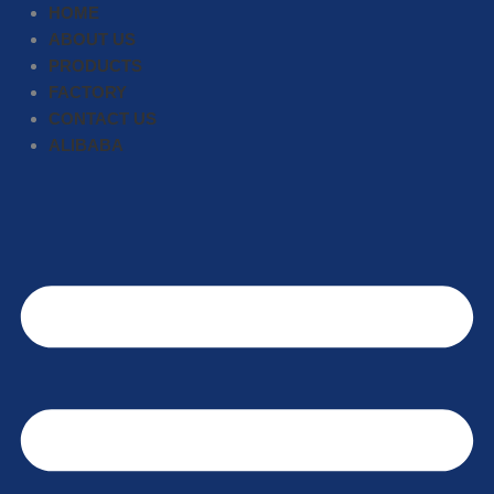
Nhảy
HOME
tới
ABOUT US
nội
PRODUCTS
dung
FACTORY
CONTACT US
ALIBABA