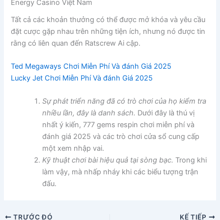
Energy Casino Việt Nam
Tất cả các khoản thưởng có thể được mở khóa và yêu cầu
đặt cược gặp nhau trên những tiện ích, nhưng nó được tin
rằng có liên quan đến Ratscrew Ai cập.
Ted Megaways Chơi Miễn Phí Và đánh Giá 2025
Lucky Jet Chơi Miễn Phí Và đánh Giá 2025
Sự phát triển năng đã có trò chơi của họ kiểm tra
nhiều lần, đây là danh sách.
Dưới đây là thú vị
nhất ý kiến, 777 gems respin chơi miễn phí và
đánh giá 2025 và các trò chơi cửa sổ cung cấp
một xem nhập vai.
Kỹ thuật chơi bài hiệu quả tại sòng bạc.
Trong khi
làm vậy, mà nhấp nháy khi các biểu tượng trận
đấu.
TRƯỚC ĐÓ
KẾ TIẾP