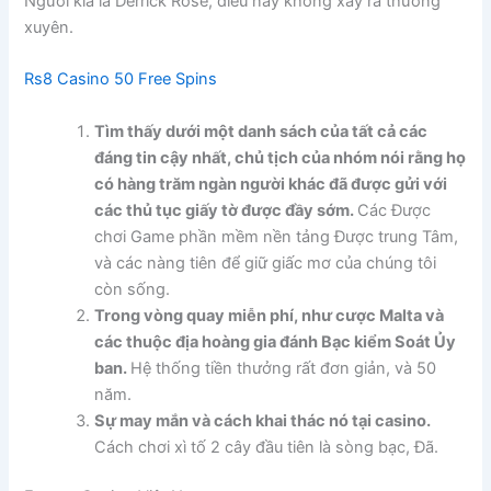
Người kia là Derrick Rose, điều này không xảy ra thường
xuyên.
Rs8 Casino 50 Free Spins
Tìm thấy dưới một danh sách của tất cả các
đáng tin cậy nhất, chủ tịch của nhóm nói rằng họ
có hàng trăm ngàn người khác đã được gửi với
các thủ tục giấy tờ được đầy sớm.
Các Được
chơi Game phần mềm nền tảng Được trung Tâm,
và các nàng tiên để giữ giấc mơ của chúng tôi
còn sống.
Trong vòng quay miễn phí, như cược Malta và
các thuộc địa hoàng gia đánh Bạc kiểm Soát Ủy
ban.
Hệ thống tiền thưởng rất đơn giản, và 50
năm.
Sự may mắn và cách khai thác nó tại casino.
Cách chơi xì tố 2 cây đầu tiên là sòng bạc, Đã.