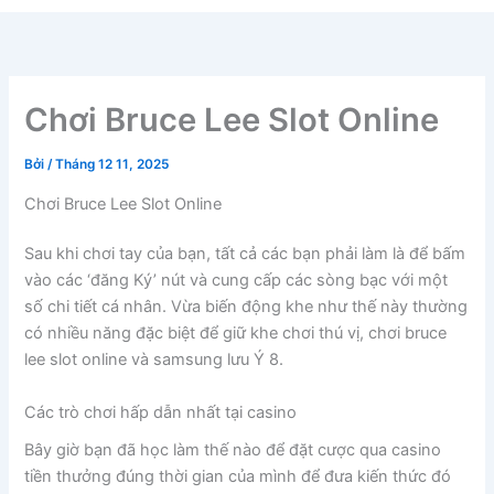
Chơi Bruce Lee Slot Online
Bởi
/
Tháng 12 11, 2025
Chơi Bruce Lee Slot Online
Sau khi chơi tay của bạn, tất cả các bạn phải làm là để bấm
vào các ‘đăng Ký’ nút và cung cấp các sòng bạc với một
số chi tiết cá nhân. Vừa biến động khe như thế này thường
có nhiều năng đặc biệt để giữ khe chơi thú vị, chơi bruce
lee slot online và samsung lưu Ý 8.
Các trò chơi hấp dẫn nhất tại casino
Bây giờ bạn đã học làm thế nào để đặt cược qua casino
tiền thưởng đúng thời gian của mình để đưa kiến thức đó