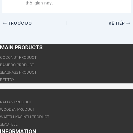
thời gian này.
TRƯỚC ĐÓ
KẾ TIẾP
MAIN PRODUCTS
COCONUT PRODUCT
BAMBOO PRODUCT
SEAGRASS PRODUCT
PET TOY
RATTAN PRODUCT
WOODEN PRODUCT
WATER HYACINTH PRODUCT
SEASHELL
INFORMATION