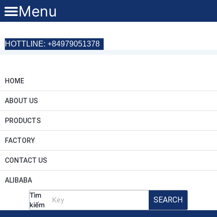
Nhảy
Menu
tới
nội
dung
HOTTLINE: +84979051378
HOME
ABOUT US
PRODUCTS
FACTORY
CONTACT US
ALIBABA
Tìm
SEARCH
kiếm