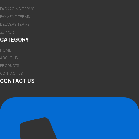
PACKAGING TERMS
PAYMENT TERMS
DELIVERY TERMS
SUPPORT
CATEGORY
HOME
ABOUT US
PRODUCTS
CONTACT US
CONTACT US