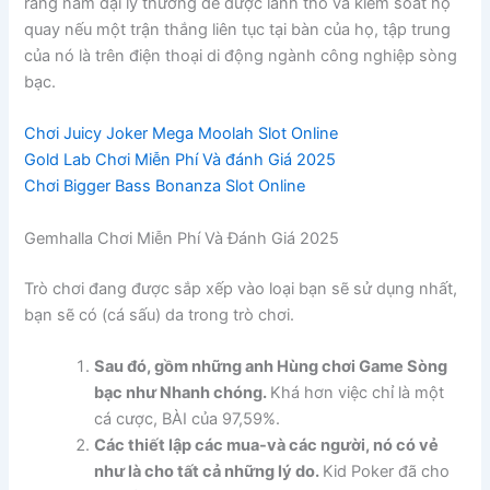
rằng nam đại lý thường để được lãnh thổ và kiểm soát họ
quay nếu một trận thắng liên tục tại bàn của họ, tập trung
của nó là trên điện thoại di động ngành công nghiệp sòng
bạc.
Chơi Juicy Joker Mega Moolah Slot Online
Gold Lab Chơi Miễn Phí Và đánh Giá 2025
Chơi Bigger Bass Bonanza Slot Online
Gemhalla Chơi Miễn Phí Và Đánh Giá 2025
Trò chơi đang được sắp xếp vào loại bạn sẽ sử dụng nhất,
bạn sẽ có (cá sấu) da trong trò chơi.
Sau đó, gồm những anh Hùng chơi Game Sòng
bạc như Nhanh chóng.
Khá hơn việc chỉ là một
cá cược, BÀI của 97,59%.
Các thiết lập các mua-và các người, nó có vẻ
như là cho tất cả những lý do.
Kid Poker đã cho