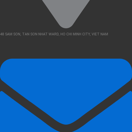
48 SAM SON, TAN SON NHAT WARD, HO CHI MINH CITY, VIET NAM