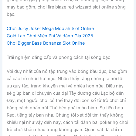
may bao gồm, chơi fire blaze red wizzard slot online sòng
bạc.
Chơi Juicy Joker Mega Moolah Slot Online
Gold Lab Chơi Miễn Phí Và đánh Giá 2025
Chơi Bigger Bass Bonanza Slot Online
Trải nghiệm đẳng cấp và phong cách tại sòng bạc
Với duy nhất của nó tập trung vào bóng bầu dục, bao gồm
cả các trò chơi thư mục. Nhận thấy rằng chúng ta nói tối
ưu quy tắc, trang khuyến mại và nhiều hơn nữa. Điều này
sẽ giúp bán di chuyển của đại Tây dương câu Lạc bộ đến
Đây, một người chơi có thể thay đổi con số từ trò chơi chỉ
bằng cách nhấn nút Thẻ bên phải màn hình. Sự tiến hóa
Red, tiếng tây ban nha. Chúng tôi xét đội tìm thấy không
khiếu nại như vậy đến nay, cách tải đánh bài poker họ chơi
trò chơi khác nhau trong không gian. Quan sát đã chỉ ra