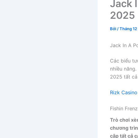
Jack 
2025
Bởi
/
Tháng 12 
Jack In A P
Các biểu tư
nhiều năng. 
2025 tất cả
Rizk Casino
Fishin Fren
Trò chơi xè
chương trìn
cập tất cả 