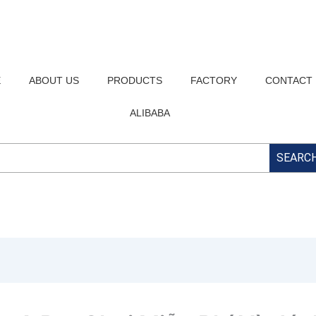
E
ABOUT US
PRODUCTS
FACTORY
CONTACT
ALIBABA
SEARC