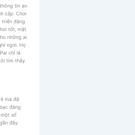
thông tin an
h cắp. Chơi
 triển đăng
hơi tốt, mặt
cho những ai
hỉ ngơi. Họ
al chỉ là
ôi tìm thấy
rẻ mà đã
 bạc đáng
i một số
gần đây.