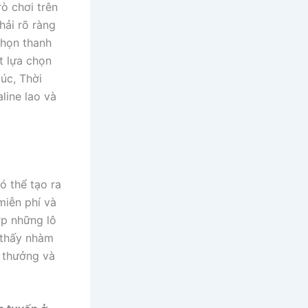
ò chơi trên
hải rõ ràng
chọn thanh
t lựa chọn
úc, Thời
line lao và
ó thể tạo ra
miễn phí và
ợp những lô
 thấy nhàm
n thưởng và