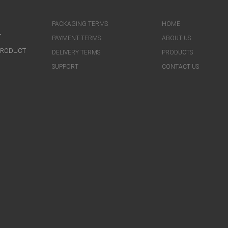
PACKAGING TERMS
HOME
T
PAYMENT TERMS
ABOUT US
PRODUCT
DELIVERY TERMS
PRODUCTS
SUPPORT
CONTACT US