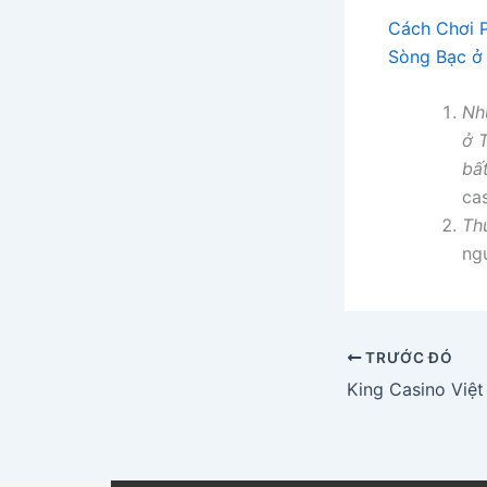
Cách Chơi P
Sòng Bạc ở
Nh
ở 
bấ
cas
Thử
ng
TRƯỚC ĐÓ
King Casino Việ