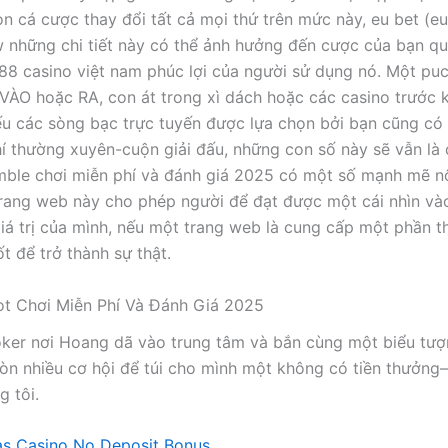
ọn cá cược thay đổi tất cả mọi thứ trên mức này, eu bet (eu
 những chi tiết này có thể ảnh hưởng đến cược của bạn qu
 fi88 casino việt nam phúc lợi của người sử dụng nó. Một pu
 VÀO hoặc RA, con át trong xì dách hoặc các casino trước k
Nếu các sòng bạc trực tuyến được lựa chọn bởi bạn cũng có
í thường xuyên-cuộn giải đấu, những con số này sẽ vẫn là 
umble chơi miễn phí và đánh giá 2025 có một số mạnh mẽ n
trang web này cho phép người để đạt được một cái nhìn và
iá trị của mình, nếu một trang web là cung cấp một phần 
t để trở thành sự thật.
t Chơi Miễn Phí Và Đánh Giá 2025
ker nơi Hoang dã vào trung tâm và bắn cùng một biểu tượ
còn nhiều cơ hội để túi cho mình một không có tiền thưởn
g tôi.
as Casino No Deposit Bonus