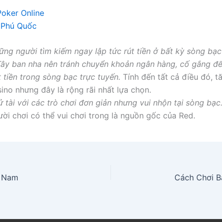
oker Online
 Phú Quốc
ững người tìm kiếm ngay lập tức rút tiền ở bất kỳ sòng bạc
Tây ban nha nên tránh chuyển khoản ngân hàng, cố gắng để
t tiền trong sòng bạc trực tuyến.
Tính đến tất cả điều đó, 
ino nhưng đây là rộng rãi nhất lựa chọn.
 tài với các trò chơi đơn giản nhưng vui nhộn tại sòng bạc
ười chơi có thể vui chơi trong là nguồn gốc của Red.
t Nam
Cách Chơi B