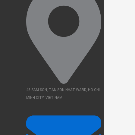
48 SAM SON, TAN SON NHAT WARD, HO CHI
MINH CITY, VIET NAM