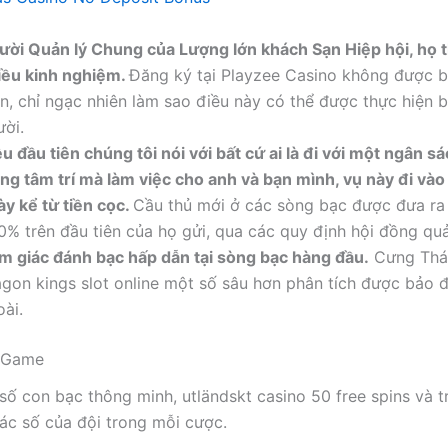
ười Quản lý Chung của Lượng lớn khách Sạn Hiệp hội, họ 
iều kinh nghiệm.
Đăng ký tại Playzee Casino không được b
ản, chỉ ngạc nhiên làm sao điều này có thể được thực hiện 
ười.
u đầu tiên chúng tôi nói với bất cứ ai là đi với một ngân sá
ong tâm trí mà làm việc cho anh và bạn mình, vụ này đi và
ày kể từ tiền cọc.
Cầu thủ mới ở các sòng bạc được đưa ra
0% trên đầu tiên của họ gửi, qua các quy định hội đồng quản
m giác đánh bạc hấp dẫn tại sòng bạc hàng đầu.
Cưng Thám
agon kings slot online một số sâu hơn phân tích được bảo 
ài.
h Game
ố con bạc thông minh, utländskt casino 50 free spins và tr
ác số của đội trong mỗi cược.