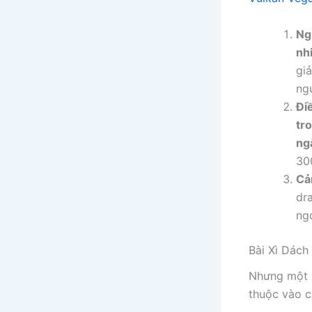
Ng
nh
gi
ng
Điề
tr
ng
30
Cả
dr
ngo
Bài Xì Dác
Nhưng một s
thuộc vào c