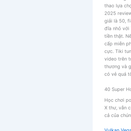
thao lựa ch
2025 review
giải là 50,
đĩa nhỏ với
tiền thật. 
cấp miễn ph
cực. Tiki t
video trên 
thương và g
có vẻ quá tố
40 Super Ho
Học chơi po
X thư, vẫn 
cả của chún
Vulkan Veg