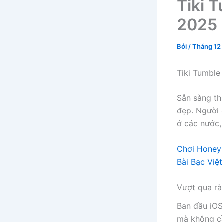
Tiki 
2025
Bởi
/
Tháng 12 
Tiki Tumble
Sẵn sàng thi
đẹp. Người 
ở các nước,
Chơi Honey
Bài Bạc Việ
Vượt qua rà
Ban đầu iOS
mà không cầ