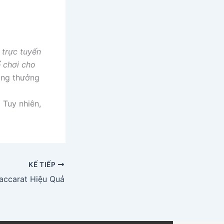
 trực tuyến
 chơi cho
tăng thưởng
.
Tuy nhiên,
KẾ TIẾP
accarat Hiệu Quả